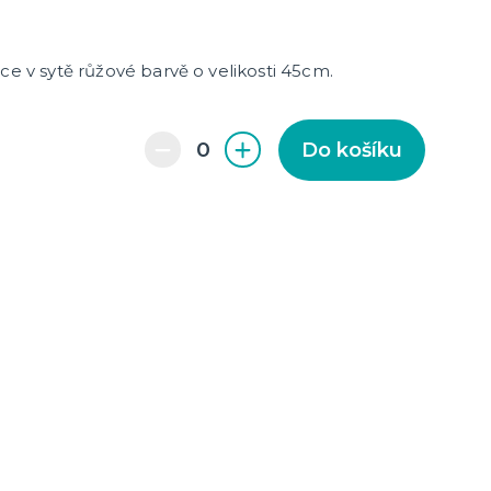
cky
čku
tu
icha
ce v sytě růžové barvě o velikosti 45cm.
Do košíku