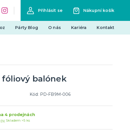
Přihlásit se
Nákupní košík
oz
Párty Blog
O nás
Kariéra
Kontakt
Dárky a žertovné předměty
Originální dárky
Žertovné předměty
Stolní hry
 fóliový balónek
landy
Kód: PD-FB9M-006
Novinky !
Nové kostýmy a doplňky
a 4 prodejnách
je
jny
Skladem >5 ks