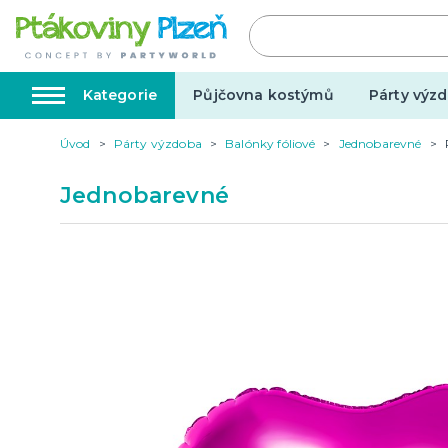
Kategorie
Půjčovna kostýmů
Párty výzd
Úvod
Párty výzdoba
Balónky fóliové
Jednobarevné
Kostýmy, masky, doplňky
Karnev
Jednobarevné
Kostýmy do páru
Karneval
Halloween
Valentýn
Svatba
Dárky pro muže
Svatby v
Dárky pro ženy
Svatebn
Dárky pro oba
Svatebn