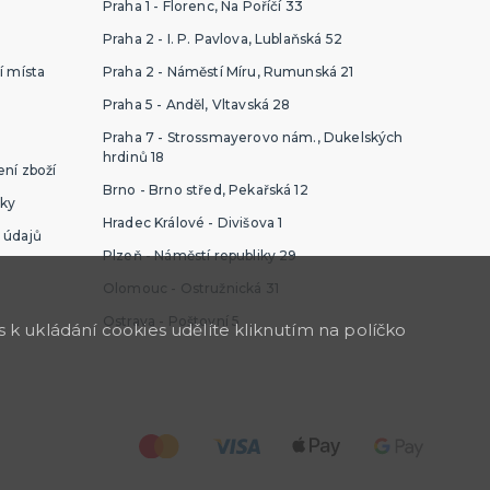
Praha 1 - Florenc, Na Poříčí 33
Praha 2 - I. P. Pavlova, Lublaňská 52
í místa
Praha 2 - Náměstí Míru, Rumunská 21
Praha 5 - Anděl, Vltavská 28
Praha 7 - Strossmayerovo nám., Dukelských
hrdinů 18
ní zboží
Brno - Brno střed, Pekařská 12
ky
Hradec Králové - Divišova 1
 údajů
Plzeň - Náměstí republiky 29
Olomouc - Ostružnická 31
Ostrava - Poštovní 5
k ukládání cookies udělíte kliknutím na políčko