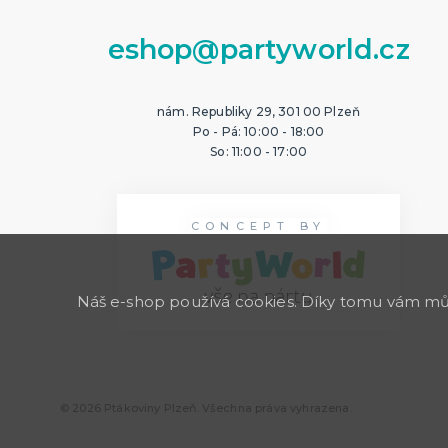
eshop@partyworld.cz
nám. Republiky 29, 301 00 Plzeň
Po - Pá: 10:00 - 18:00
So: 11:00 - 17:00
CONCEPT BY
Náš e-shop používá cookies. Díky tomu vám může
© 2026 Ptákoviny Plzeň. Všechna práva vyhrazena.