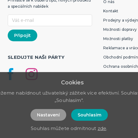
Přihlaste se k odběru tipů, nových produktů
O nás
a speciálních nabídek
Kontakt
Prodejny a výdejn
Možnosti dopravy
Možnosti platby
Reklamace a vráce
SLEDUJTE NAŠI PÁRTY
Obchodní podmín
Ochrana osobních
Cookies
me nabídnout uživatelský zážitek více efektivní. Souhlas 
„Souhlasím".
Nastavení
Souhlasím
Souhlas můžete odmítnout
zde
.