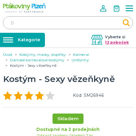
Vyberte si
Kategorie
12 poboček
Úvod
Kostýmy, masky, doplňky
Karneval
Půjčovna kostýmů
KOSTÝMY, MASKY, DOPLŇKY
Dámské karnevalové kostýmy
Uniformy
Kostýmy do páru
Kostým - Sexy vězeňkyně
Párty výzdoba na klíč
Karneval
Nafukování balónků
Kostým - Sexy vězeňkyně
Halloween
Prodejny
KARNEVALOVÉ KOSTÝMY
Rozvoz
Kód: SM26946
Párty Blog
PÁRTY VÝZDOBA
O nás
Narozeninové oslavy
Skladem
Párty s tématem
Kariéra
Dostupné na 2 prodejnách
Balónky latexové
Kontakt
Zobrazit prodejny
Skladem 3 ks