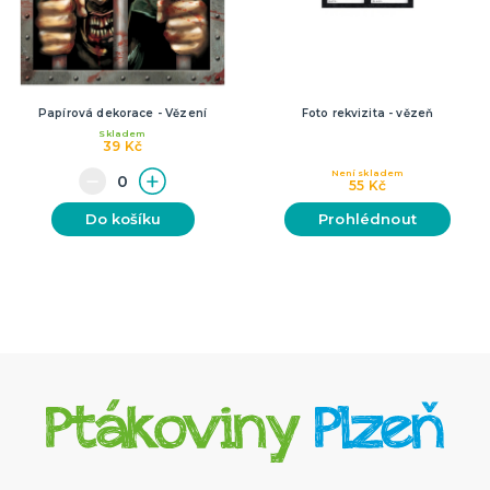
Papírová dekorace - Vězení
Foto rekvizita - vězeň
Skladem
39 Kč
Není skladem
55 Kč
Do košíku
Prohlédnout