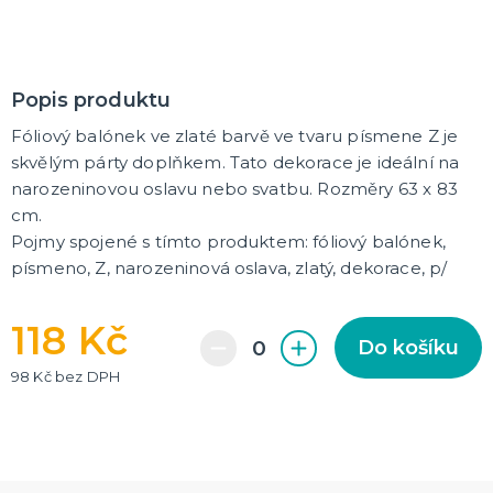
Rozlučkové korunky a závoje
Balónky na rozlučku
Party nádobí
Brýle na rozlučku
Dárkové rozlučkové tašky
Fotokoutek na rozlučku
Girlandy na rozlučku
Konfety na rozlučku
Rozlučkové podvazky a placky
Závěsné dekorace na rozlučku
Doplňky pro budoucí nevěstu
Doplňky pro družičky
Doplňky pro budoucího ženicha
Doplňky pro mládence
Rozlučkové hry
DALŠÍ KATEGORIE
Popis produktu
NOVINKY !
Fóliový balónek ve zlaté barvě ve tvaru písmene Z je
Nové kostýmy a doplňky
skvělým párty doplňkem. Tato dekorace je ideální na
narozeninovou oslavu nebo svatbu. Rozměry 63 x 83
cm.
Pojmy spojené s tímto produktem: fóliový balónek,
písmeno, Z, narozeninová oslava, zlatý, dekorace, p/
118 Kč
Do košíku
98 Kč bez DPH