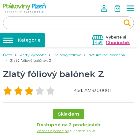
Vyberte si
Kategorie
12 poboček
Úvod
Párty výzdoba
Balónky fóliové
Nafukovací písmena
Půjčovna kostýmů
KOSTÝMY, MASKY, DOPLŇKY
Zlatý fóliový balónek Z
Kostýmy do páru
Párty výzdoba na klíč
Zlatý fóliový balónek Z
Karneval
Nafukování balónků
Halloween
Prodejny
Kód: AM3300001
KARNEVALOVÉ KOSTÝMY
Rozvoz
Párty Blog
PÁRTY VÝZDOBA
Skladem
O nás
Narozeninové oslavy
Párty s tématem
Dostupné na 2 prodejnách
Kariéra
Zobrazit prodejny
Skladem >5 ks
Balónky latexové
Kontakt