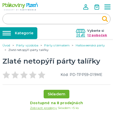
Vyberte si
Kategorie
12 poboček
Úvod
Párty výzdoba
Párty s tématem
Halloweenská párty
Půjčovna kostýmů
KOSTÝMY, MASKY, DOPLŇKY
Zlaté netopýří párty talířky
Kostýmy do páru
Párty výzdoba na klíč
Zlaté netopýří párty talířky
Karneval
Nafukování balónků
Halloween
Prodejny
Kód: PD-TPP59-019ME
KARNEVALOVÉ KOSTÝMY
Rozvoz
Párty Blog
PÁRTY VÝZDOBA
Skladem
O nás
Narozeninové oslavy
Párty s tématem
Dostupné na 8 prodejnách
Kariéra
Zobrazit prodejny
Skladem >5 ks
Balónky latexové
Kontakt