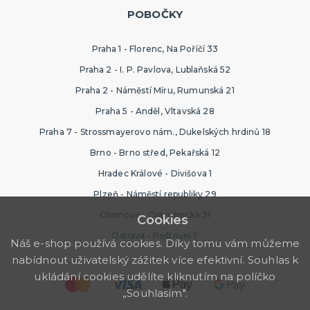
POBOČKY
Praha 1 - Florenc, Na Poříčí 33
Praha 2 - I. P. Pavlova, Lublaňská 52
Praha 2 - Náměstí Míru, Rumunská 21
Praha 5 - Anděl, Vltavská 28
Praha 7 - Strossmayerovo nám., Dukelských hrdinů 18
Brno - Brno střed, Pekařská 12
Hradec Králové - Divišova 1
Plzeň - Náměstí republiky 29
Olomouc - Ostružnická 31
Cookies
Ostrava - Poštovní 5
Náš e-shop používá cookies. Díky tomu vám můžeme
nabídnout uživatelský zážitek více efektivní. Souhlas k
ukládání cookies udělíte kliknutím na políčko
„Souhlasím".