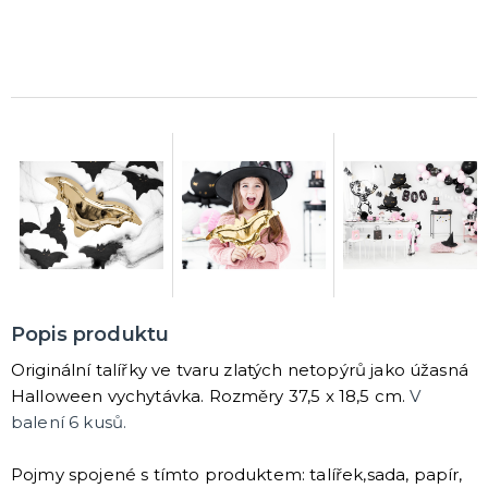
Rozlučkové korunky a závoje
Balónky na rozlučku
Party nádobí
Brýle na rozlučku
Dárkové rozlučkové tašky
Fotokoutek na rozlučku
Girlandy na rozlučku
Konfety na rozlučku
Rozlučkové podvazky a placky
Závěsné dekorace na rozlučku
Doplňky pro budoucí nevěstu
Doplňky pro družičky
Doplňky pro budoucího ženicha
Doplňky pro mládence
Rozlučkové hry
DALŠÍ KATEGORIE
NOVINKY !
Nové kostýmy a doplňky
Popis produktu
Originální talířky ve tvaru zlatých netopýrů jako úžasná
Halloween vychytávka. Rozměry 37,5 x 18,5 cm.
V
balení 6 kusů.
Pojmy spojené s tímto produktem: talířek,sada, papír,