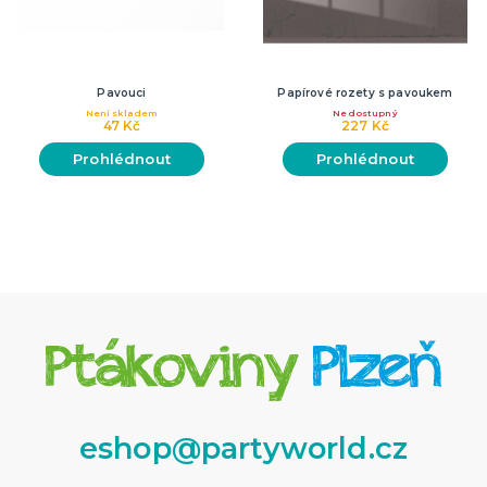
Pavouci
Papírové rozety s pavoukem
Není skladem
Nedostupný
47 Kč
227 Kč
Prohlédnout
Prohlédnout
eshop@partyworld.cz