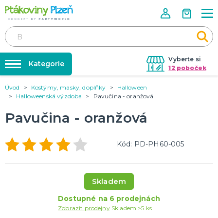
Vyberte si
Kategorie
12 poboček
Úvod
Kostýmy, masky, doplňky
Halloween
Půjčovna kostýmů
KOSTÝMY, MASKY, DOPLŇKY
Halloweenská výzdoba
Pavučina - oranžová
Kostýmy do páru
Párty výzdoba na klíč
Pavučina - oranžová
Karneval
Nafukování balónků
Halloween
Prodejny
Kód: PD-PH60-005
KARNEVALOVÉ KOSTÝMY
Rozvoz
Párty Blog
PÁRTY VÝZDOBA
Skladem
O nás
Narozeninové oslavy
Párty s tématem
Dostupné na 6 prodejnách
Kariéra
Zobrazit prodejny
Skladem >5 ks
Balónky latexové
Kontakt