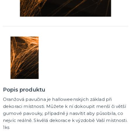
Rozlučkové korunky a závoje
Balónky na rozlučku
Party nádobí
Brýle na rozlučku
Dárkové rozlučkové tašky
Fotokoutek na rozlučku
Girlandy na rozlučku
Konfety na rozlučku
Rozlučkové podvazky a placky
Závěsné dekorace na rozlučku
Doplňky pro budoucí nevěstu
Doplňky pro družičky
Doplňky pro budoucího ženicha
Doplňky pro mládence
Rozlučkové hry
DALŠÍ KATEGORIE
NOVINKY !
Nové kostýmy a doplňky
Popis produktu
Oranžová pavučina je halloweenských základ při
dekoraci místnosti. Můžete k ní dokoupit menší či větší
gumové pavouky, případně ji nasvítit aby působila, co
nejvíc reálně. Skvělá dekorace k výzdobě Vaší místnosti.
1ks