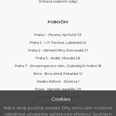
Ochrana osobních údajů
POBOČKY
Praha 1 - Florenc, Na Poříčí 33
Praha 2 - I. P. Pavlova, Lublaňská 52
Praha 2 - Náměstí Míru, Rumunská 21
Praha 5 - Anděl, Vltavská 28
Praha 7 - Strossmayerovo nám., Dukelských hrdinů 18
Brno - Brno střed, Pekařská 12
Hradec Králové - Divišova 1
Plzeň - Náměstí republiky 29
Olomouc - Ostružnická 31
Cookies
Ostrava - Poštovní 5
Náš e-shop používá cookies. Díky tomu vám můžeme
nabídnout uživatelský zážitek více efektivní. Souhlas k