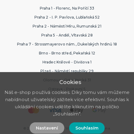
Praha 1 - Florenc, Na Poříčí 33
Praha 2 - I. P. Pavlova, Lublaňská 52
Praha 2 - Náměstí Míru, Rumunská 21
Praha 5 - Anděl, Vltavská 28
Praha 7 - Strossmayerovo nám., Dukelských hrdinů 18
Brno - Brno střed, Pekařská 12
Hradec Králové - Divišova 1
Plzeň - Náměstí republiky 29
Olomouc - Ostružnická 31
Cookies
Ostrava - Poštovní 5
Náš e-shop používá cookies. Díky tomu vám můžeme
nabídnout uživatelský zážitek více efektivní. Souhlas k
ukládání cookies udělíte kliknutím na políčko
„Souhlasím".
Nastavení
Souhlasím
© 2026 Ptákoviny Plzeň. Všechna práva vyhrazena.