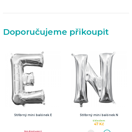
Doporučujeme přikoupit
Stříbrný mini balónek E
Stříbrný mini balónek N
Skladem
47 Kč
Nedostupný