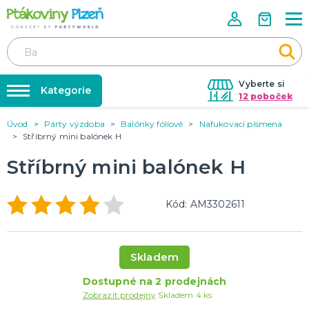
Vyberte si
Kategorie
12 poboček
Úvod
Párty výzdoba
Balónky fóliové
Nafukovací písmena
Půjčovna kostýmů
KOSTÝMY, MASKY, DOPLŇKY
Stříbrný mini balónek H
Kostýmy do páru
Párty výzdoba na klíč
Stříbrný mini balónek H
Karneval
Nafukování balónků
Halloween
Prodejny
Kód: AM3302611
KARNEVALOVÉ KOSTÝMY
Rozvoz
Párty Blog
PÁRTY VÝZDOBA
Skladem
O nás
Narozeninové oslavy
Párty s tématem
Dostupné na 2 prodejnách
Kariéra
Zobrazit prodejny
Skladem 4 ks
Balónky latexové
Kontakt