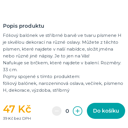
Rozlučkové korunky a závoje
Balónky na rozlučku
Party nádobí
Brýle na rozlučku
Dárkové rozlučkové tašky
Fotokoutek na rozlučku
Girlandy na rozlučku
Konfety na rozlučku
Rozlučkové podvazky a placky
Závěsné dekorace na rozlučku
Doplňky pro budoucí nevěstu
Doplňky pro družičky
Doplňky pro budoucího ženicha
Doplňky pro mládence
Rozlučkové hry
DALŠÍ KATEGORIE
Popis produktu
NOVINKY !
Fóliový balónek ve stříbrné barvě ve tvaru písmene H
Nové kostýmy a doplňky
je skvělou dekorací na různé oslavy. Můžete z těchto
písmen, které najdete v naší nabídce, složit jména
nebo různé jiné nápisy. Je to jen na Vás!
Nafukuje se brčkem, které najdete v balení. Rozměry:
33 cm.
Pojmy spojené s tímto produktem:
fóliový balónek, narozeninová oslava, večírek, písmeno
H, dekorace, výzdoba, stříbrný
47 Kč
Do košíku
39 Kč bez DPH