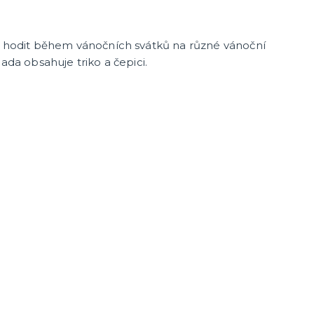
cky
čku
tu
icha
de hodit během vánočních svátků na různé vánoční
Sada obsahuje triko a čepici.