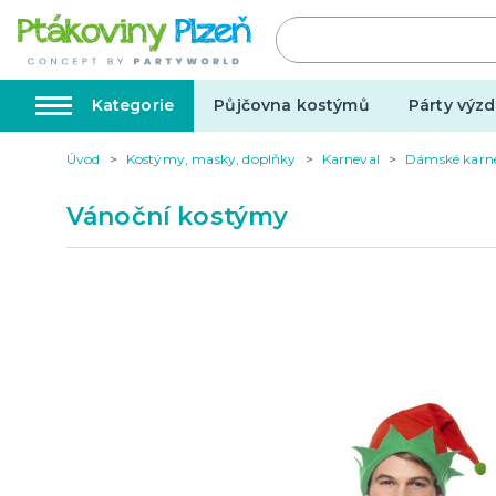
Kategorie
Půjčovna kostýmů
Párty výzd
Úvod
Kostýmy, masky, doplňky
Karneval
Dámské karn
Kostýmy, masky, doplňky
Karnev
Vánoční kostýmy
Kostýmy do páru
Karneval
Halloween
Valentýn
Svatba
Dárky pro muže
Svatby v
Dárky pro ženy
Svatebn
Dárky pro oba
Svatebn