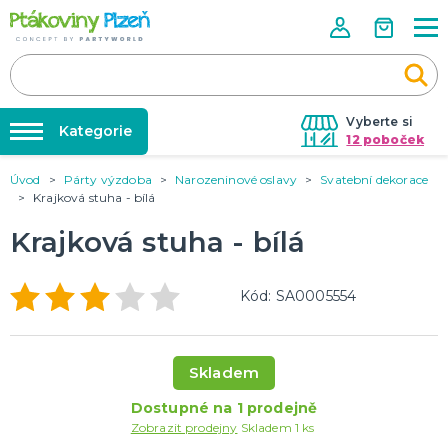
Vyberte si
Kategorie
12 poboček
Úvod
Párty výzdoba
Narozeninové oslavy
Svatební dekorace
Půjčovna kostýmů
KOSTÝMY, MASKY, DOPLŇKY
Krajková stuha - bílá
Kostýmy do páru
Párty výzdoba na klíč
Krajková stuha - bílá
Karneval
Nafukování balónků
Halloween
Prodejny
Kód: SA0005554
KARNEVALOVÉ KOSTÝMY
Rozvoz
Párty Blog
PÁRTY VÝZDOBA
Skladem
O nás
Narozeninové oslavy
Párty s tématem
Dostupné na 1 prodejně
Kariéra
Zobrazit prodejny
Skladem 1 ks
Balónky latexové
Kontakt