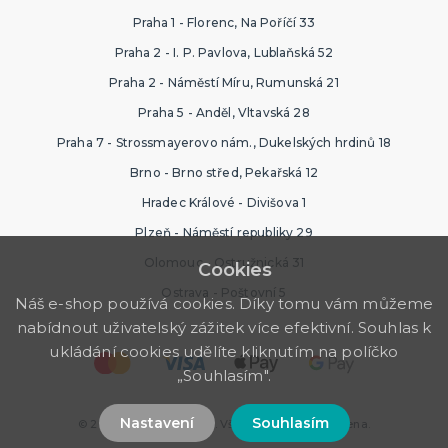
Praha 1 - Florenc, Na Poříčí 33
Praha 2 - I. P. Pavlova, Lublaňská 52
Praha 2 - Náměstí Míru, Rumunská 21
Praha 5 - Anděl, Vltavská 28
Praha 7 - Strossmayerovo nám., Dukelských hrdinů 18
Brno - Brno střed, Pekařská 12
Hradec Králové - Divišova 1
Plzeň - Náměstí republiky 29
Olomouc - Ostružnická 31
Cookies
Ostrava - Poštovní 5
Náš e-shop používá cookies. Díky tomu vám můžeme
nabídnout uživatelský zážitek více efektivní. Souhlas k
ukládání cookies udělíte kliknutím na políčko
„Souhlasím".
Nastavení
Souhlasím
© 2026 Ptákoviny Plzeň. Všechna práva vyhrazena.