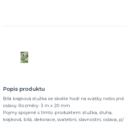
Rozlučkové korunky a závoje
Balónky na rozlučku
Party nádobí
Brýle na rozlučku
Dárkové rozlučkové tašky
Fotokoutek na rozlučku
Girlandy na rozlučku
Konfety na rozlučku
Rozlučkové podvazky a placky
Závěsné dekorace na rozlučku
Doplňky pro budoucí nevěstu
Doplňky pro družičky
Doplňky pro budoucího ženicha
Doplňky pro mládence
Rozlučkové hry
DALŠÍ KATEGORIE
NOVINKY !
Nové kostýmy a doplňky
Popis produktu
Bílá krajková stužka se skvěle hodí na svatby nebo jiné
oslavy. Rozměry: 3 m x 20 mm.
Pojmy spojené s tímto produktem: stužka, stuha,
krajková, bílá, dekorace, svatební, slavnostní, oslava, p/