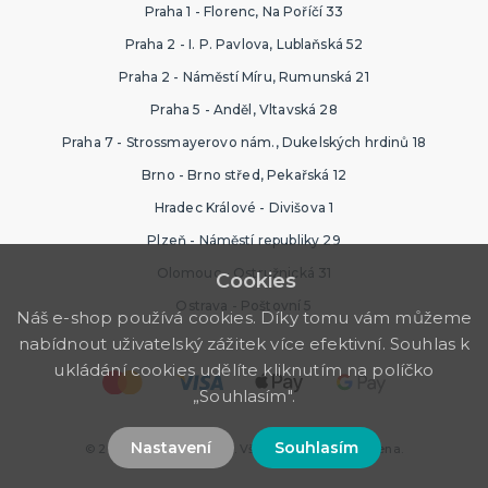
Praha 1 - Florenc, Na Poříčí 33
Praha 2 - I. P. Pavlova, Lublaňská 52
Praha 2 - Náměstí Míru, Rumunská 21
Praha 5 - Anděl, Vltavská 28
Praha 7 - Strossmayerovo nám., Dukelských hrdinů 18
Brno - Brno střed, Pekařská 12
Hradec Králové - Divišova 1
Plzeň - Náměstí republiky 29
Olomouc - Ostružnická 31
Cookies
Ostrava - Poštovní 5
Náš e-shop používá cookies. Díky tomu vám můžeme
nabídnout uživatelský zážitek více efektivní. Souhlas k
ukládání cookies udělíte kliknutím na políčko
„Souhlasím".
Nastavení
Souhlasím
© 2026 Ptákoviny Plzeň. Všechna práva vyhrazena.