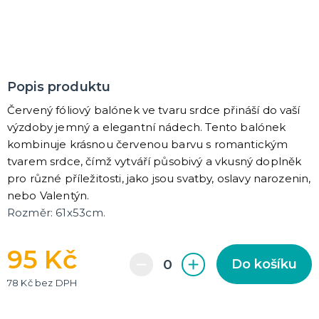
Rozlučkové korunky a závoje
Balónky na rozlučku
Party nádobí
Brýle na rozlučku
Dárkové rozlučkové tašky
Fotokoutek na rozlučku
Girlandy na rozlučku
Konfety na rozlučku
Rozlučkové podvazky a placky
Závěsné dekorace na rozlučku
Doplňky pro budoucí nevěstu
Doplňky pro družičky
Doplňky pro budoucího ženicha
Doplňky pro mládence
Rozlučkové hry
DALŠÍ KATEGORIE
NOVINKY !
Popis produktu
Nové kostýmy a doplňky
Červený fóliový balónek ve tvaru srdce přináší do vaší
výzdoby jemný a elegantní nádech. Tento balónek
kombinuje krásnou červenou barvu s romantickým
tvarem srdce, čímž vytváří působivý a vkusný doplněk
pro různé příležitosti, jako jsou svatby, oslavy narozenin,
nebo Valentýn.
Rozměr: 61x53cm.
95 Kč
Do košíku
78 Kč bez DPH