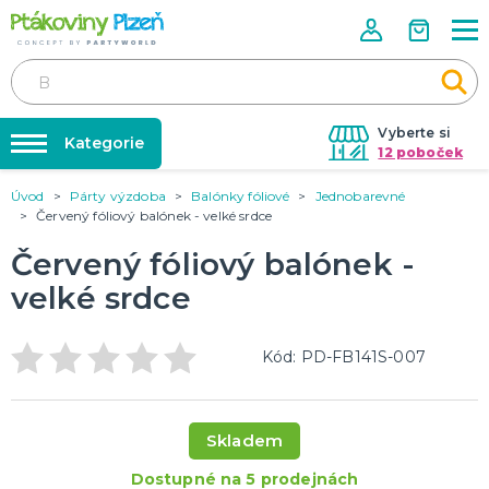
Vyberte si
Kategorie
12 poboček
Úvod
Párty výzdoba
Balónky fóliové
Jednobarevné
Půjčovna kostýmů
KOSTÝMY, MASKY, DOPLŇKY
Červený fóliový balónek - velké srdce
Kostýmy do páru
Párty výzdoba na klíč
Červený fóliový balónek -
Karneval
Nafukování balónků
Halloween
velké srdce
Prodejny
KARNEVALOVÉ KOSTÝMY
Rozvoz
Kód: PD-FB141S-007
Párty Blog
PÁRTY VÝZDOBA
O nás
Narozeninové oslavy
Skladem
Párty s tématem
Kariéra
Balónky latexové
Dostupné na 5 prodejnách
Kontakt