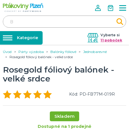
Vyberte si
Kategorie
11 poboček
Úvod
Párty výzdoba
Balónky fóliové
Jednobarevné
Půjčovna kostýmů
KOSTÝMY, MASKY, DOPLŇKY
Rosegold fóliový balónek - velké srdce
Kostýmy do páru
Párty výzdoba na klíč
Rosegold fóliový balónek -
Karneval
Nafukování balónků
Halloween
velké srdce
Prodejny
KARNEVALOVÉ KOSTÝMY
Rozvoz
Kód: PD-FB77M-019R
Párty Blog
PÁRTY VÝZDOBA
O nás
Narozeninové oslavy
Skladem
Párty s tématem
Kariéra
Balónky latexové
Dostupné na 1 prodejně
Kontakt