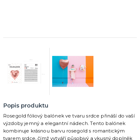
Rozlučkové korunky a závoje
Balónky na rozlučku
Party nádobí
Brýle na rozlučku
Dárkové rozlučkové tašky
Fotokoutek na rozlučku
Girlandy na rozlučku
Konfety na rozlučku
Rozlučkové podvazky a placky
Závěsné dekorace na rozlučku
Doplňky pro budoucí nevěstu
Doplňky pro družičky
Doplňky pro budoucího ženicha
Doplňky pro mládence
Rozlučkové hry
DALŠÍ KATEGORIE
NOVINKY !
Nové kostýmy a doplňky
Popis produktu
Rosegold fóliový balónek ve tvaru srdce přináší do vaší
výzdoby jemný a elegantní nádech. Tento balónek
kombinuje krásnou barvu rosegold s romantickým
tvarem srdce, čímž vytváří působivý a vkusný doplněk