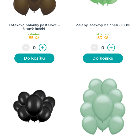
Latexové balónky pastelové –
Zelený latexový balónek - 10 ks
tmavě hnědé
Skladem
Skladem
55 Kč
63 Kč
Do košíku
Do košíku