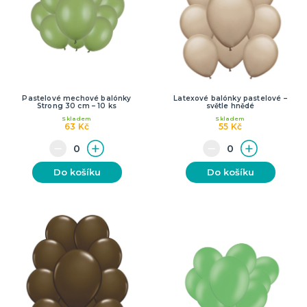
Pastelové mechové balónky
Latexové balónky pastelové –
Strong 30 cm – 10 ks
světle hnědé
Skladem
Skladem
63 Kč
55 Kč
Do košíku
Do košíku