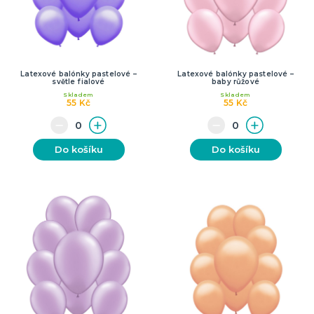
Latexové balónky pastelové –
Latexové balónky pastelové –
světle fialové
baby růžové
Skladem
Skladem
55 Kč
55 Kč
Do košíku
Do košíku