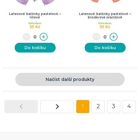
Latexové balónky pastelové –
Latexové balónky pastelové –
liliové
broskvově oranžové
Skladem
Skladem
55 Kč
55 Kč
Do košíku
Do košíku
Načíst další produkty
1
2
3
4