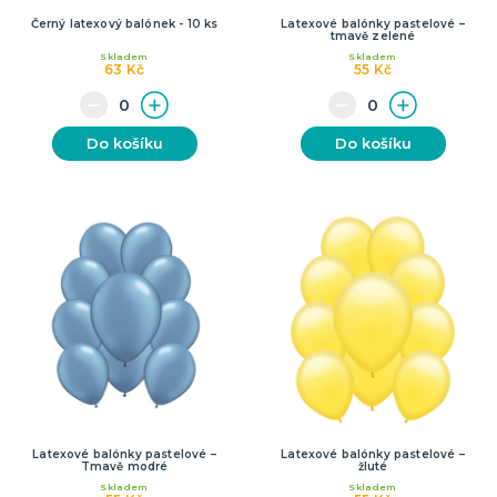
Černý latexový balónek - 10 ks
Latexové balónky pastelové –
tmavě zelené
Skladem
Skladem
63 Kč
55 Kč
Do košíku
Do košíku
Latexové balónky pastelové –
Latexové balónky pastelové –
Tmavě modré
žluté
Skladem
Skladem