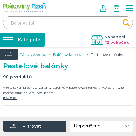
Vyberte si
Kategorie
12 poboček
Úvod
Párty výzdoba
Balónky latexové
Pastelové balónky
Půjčovna kostýmů
KOSTÝMY, MASKY, DOPLŇKY
Pastelové balónky
Kostýmy do páru
Párty výzdoba na klíč
Karneval
Nafukování balónků
90
produktů
Halloween
Prodejny
V této sekci naleznete varianty balónků v pastelových tónech. Tyto balónky je
možné plnit heliem i vzduchem.
KARNEVALOVÉ KOSTÝMY
Rozvoz
číst více
Párty Blog
PÁRTY VÝZDOBA
O nás
Narozeninové oslavy
Párty s tématem
Kariéra
Filtrovat
Balónky latexové
Kontakt