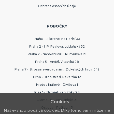
Ochrana osobních údajů
POBOČKY
Praha 1 - Florenc, Na Poříčí 33
Praha 2 - I. P. Pavlova, Lublaňská 52
Praha 2 - Náměstí Míru, Rumunská 21
Praha 5 - Anděl, Vltavská 28
Praha 7 - Strossmayerovo nám., Dukelských hrdinů 18
Brno - Brno střed, Pekařská 12
Hradec Králové - Divišova 1
Plzeň - Náměstí republiky 29
Olomouc - Ostružnická 31
Cookies
Ostrava - Poštovní 5
Náš e-shop používá cookies. Díky tomu vám můžeme