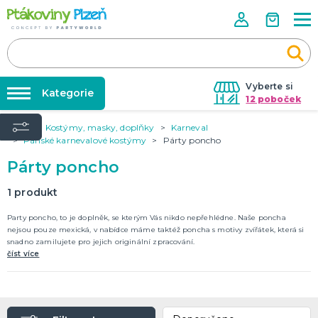
Vyberte si
Kategorie
12 poboček
Úvod
Kostýmy, masky, doplňky
Karneval
Půjčovna kostýmů
KOSTÝMY, MASKY, DOPLŇKY
Pánské karnevalové kostýmy
Párty poncho
Kostýmy do páru
Párty výzdoba na klíč
Párty poncho
Karneval
Nafukování balónků
Halloween
1
produkt
Prodejny
Party poncho, to je doplněk, se kterým Vás nikdo nepřehlédne. Naše poncha
KARNEVALOVÉ KOSTÝMY
Rozvoz
nejsou pouze mexická, v nabídce máme taktéž poncha s motivy zvířátek, která si
snadno zamilujete pro jejich originální zpracování.
Párty Blog
číst více
PÁRTY VÝZDOBA
O nás
Narozeninové oslavy
Párty s tématem
Kariéra
Balónky latexové
Kontakt