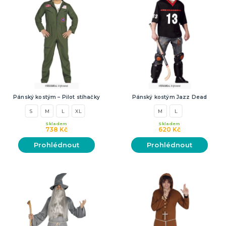
Pánský kostým – Pilot stíhačky
Pánský kostým Jazz Dead
S
M
L
XL
M
L
Skladem
Skladem
738 Kč
620 Kč
Prohlédnout
Prohlédnout