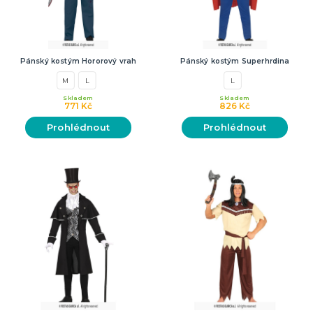
Pánský kostým Hororový vrah
Pánský kostým Superhrdina
M
L
L
Skladem
Skladem
771 Kč
826 Kč
Prohlédnout
Prohlédnout