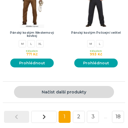
Pánský kostým Westernový
Pánský kostým Policejní velitel
kovboj
M
L
XL
M
L
Skladem
Skladem
771 Kč
993 Kč
Prohlédnout
Prohlédnout
Načíst další produkty
1
2
3
…
18