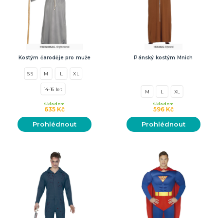
Kostým čaroděje pro muže
Pánský kostým Mnich
SS
M
L
XL
14-16 let
M
L
XL
Skladem
Skladem
635 Kč
596 Kč
Prohlédnout
Prohlédnout