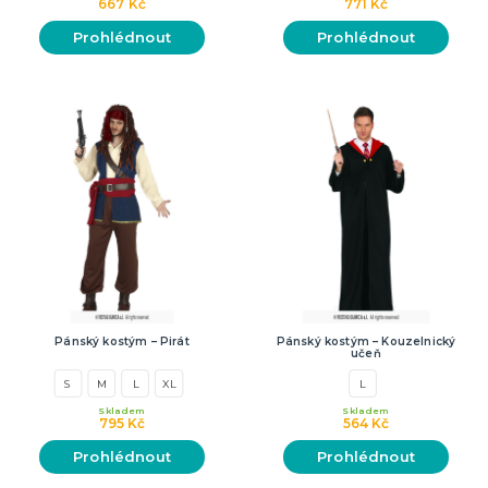
667 Kč
771 Kč
Prohlédnout
Prohlédnout
Pánský kostým – Pirát
Pánský kostým – Kouzelnický
učeň
S
M
L
XL
L
Skladem
Skladem
795 Kč
564 Kč
Prohlédnout
Prohlédnout