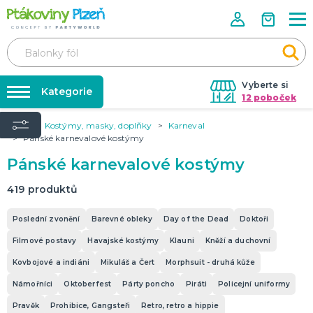
Vyberte si
Kategorie
12 poboček
Úvod
Kostýmy, masky, doplňky
Karneval
Půjčovna kostýmů
KOSTÝMY, MASKY, DOPLŇKY
Pánské karnevalové kostýmy
Kostýmy do páru
Párty výzdoba na klíč
Pánské karnevalové kostýmy
Karneval
Nafukování balónků
Halloween
419
produktů
Prodejny
KARNEVALOVÉ KOSTÝMY
Rozvoz
Poslední zvonění
Barevné obleky
Day of the Dead
Doktoři
Párty Blog
Filmové postavy
Havajské kostýmy
Klauni
Kněží a duchovní
PÁRTY VÝZDOBA
Kovbojové a indiáni
O nás
Mikuláš a Čert
Morphsuit - druhá kůže
Narozeninové oslavy
Párty s tématem
Námořníci
Oktoberfest
Párty poncho
Piráti
Policejní uniformy
Kariéra
Balónky latexové
Pravěk
Prohibice, Gangsteři
Retro, retro a hippie
Kontakt