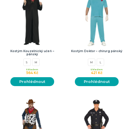
Kostým Kouzelnický učeň –
Kostým Doktor – chirurg pánský
pánský
S
M
M
L
Skladem
Skladem
564 Kč
421 Kč
Prohlédnout
Prohlédnout