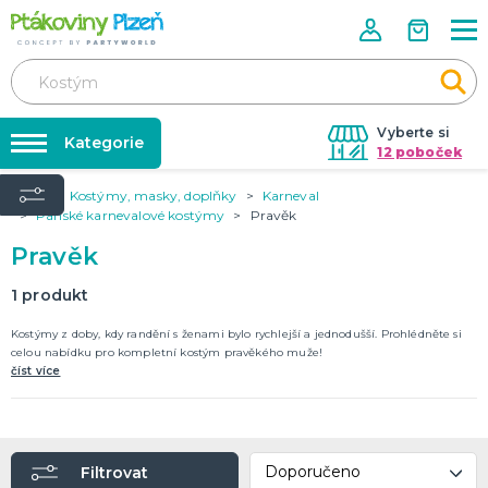
Vyberte si
Kategorie
12 poboček
Úvod
Kostýmy, masky, doplňky
Karneval
Půjčovna kostýmů
KOSTÝMY, MASKY, DOPLŇKY
Pánské karnevalové kostýmy
Pravěk
Kostýmy do páru
Párty výzdoba na klíč
Pravěk
Karneval
Nafukování balónků
Halloween
1
produkt
Prodejny
Kostýmy z doby, kdy randění s ženami bylo rychlejší a jednodušší. Prohlédněte si
KARNEVALOVÉ KOSTÝMY
Rozvoz
celou nabídku pro kompletní kostým pravěkého muže!
číst více
Párty Blog
PÁRTY VÝZDOBA
O nás
Narozeninové oslavy
Párty s tématem
Kariéra
Balónky latexové
Filtrovat
Kontakt