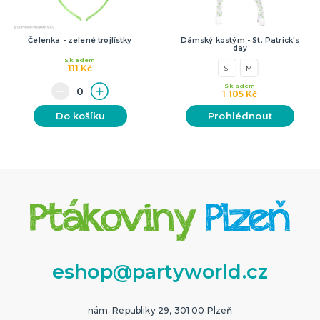
Čelenka - zelené trojlístky
Dámský kostým - St. Patrick's
day
Skladem
111 Kč
S
M
Skladem
1 105 Kč
Do košíku
Prohlédnout
eshop@partyworld.cz
nám. Republiky 29, 301 00 Plzeň