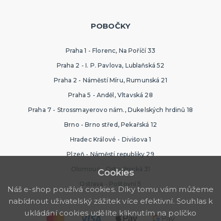
POBOČKY
Praha 1 - Florenc, Na Poříčí 33
Praha 2 - I. P. Pavlova, Lublaňská 52
Praha 2 - Náměstí Míru, Rumunská 21
Praha 5 - Anděl, Vltavská 28
Praha 7 - Strossmayerovo nám., Dukelských hrdinů 18
Brno - Brno střed, Pekařská 12
Hradec Králové - Divišova 1
Plzeň - Náměstí republiky 29
Olomouc - Ostružnická 31
Cookies
Ostrava - Poštovní 5
Náš e-shop používá cookies. Díky tomu vám můžeme
nabídnout uživatelský zážitek více efektivní. Souhlas k
ukládání cookies udělíte kliknutím na políčko