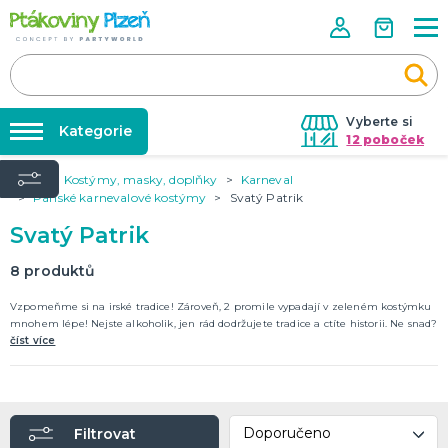
Vyberte si
Kategorie
12 poboček
Úvod
Kostýmy, masky, doplňky
Karneval
Půjčovna kostýmů
KOSTÝMY, MASKY, DOPLŇKY
Pánské karnevalové kostýmy
Svatý Patrik
Kostýmy do páru
Párty výzdoba na klíč
Svatý Patrik
Karneval
Nafukování balónků
Halloween
8
produktů
Prodejny
Vzpomeňme si na irské tradice! Zároveň, 2 promile vypadají v zeleném kostýmku
KARNEVALOVÉ KOSTÝMY
Rozvoz
mnohem lépe! Nejste alkoholik, jen rád dodržujete tradice a ctíte historii. Ne snad?
číst více
Párty Blog
PÁRTY VÝZDOBA
O nás
Narozeninové oslavy
Párty s tématem
Kariéra
Balónky latexové
Filtrovat
Kontakt