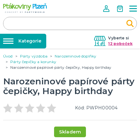
Vyberte si
Kategorie
12 poboček
Úvod
Párty výzdoba
Narozeninové doplňky
Půjčovna kostýmů
KOSTÝMY, MASKY, DOPLŇKY
Párty čepičky a korunky
Kostýmy do páru
Narozeninové papírové párty čepičky, Happy birthday
Párty výzdoba na klíč
Karneval
Nafukování balónků
Narozeninové papírové párty
Halloween
Prodejny
čepičky, Happy birthday
KARNEVALOVÉ KOSTÝMY
Rozvoz
Kód: PWPH00004
Párty Blog
PÁRTY VÝZDOBA
O nás
Narozeninové oslavy
Párty s tématem
Kariéra
Skladem
Balónky latexové
Kontakt