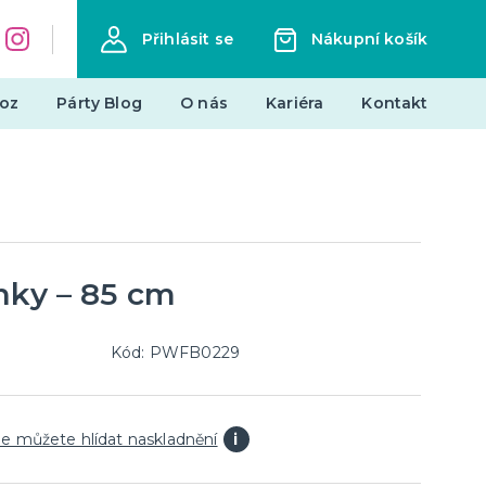
Přihlásit se
Nákupní košík
oz
Párty Blog
O nás
Kariéra
Kontakt
Dárky a žertovné předměty
Originální dárky
Žertovné předměty
Stolní hry
nky – 85 cm
landy
Kód: PWFB0229
Novinky !
Nové kostýmy a doplňky
e můžete hlídat naskladnění
i
je