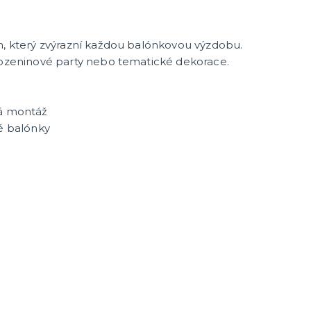
cky
čku
tu
icha
n, který zvýrazní každou balónkovou výzdobu.
arozeninové party nebo tematické dekorace.
ná montáž
vé balónky