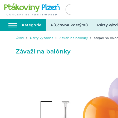
Kategorie
Půjčovna kostýmů
Párty výzd
Úvod
Párty výzdoba
Závaží na balónky
Stojan na baló
Kostýmy, masky, doplňky
Karnev
Závaží na balónky
Kostýmy do páru
Karneval
Halloween
Valentýn
Svatba
Dárky pro muže
Svatby v
Dárky pro ženy
Svatebn
Dárky pro oba
Svatebn