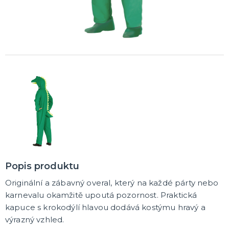
Rozlučkové korunky a závoje
Balónky na rozlučku
Party nádobí
Brýle na rozlučku
Dárkové rozlučkové tašky
Fotokoutek na rozlučku
Girlandy na rozlučku
Konfety na rozlučku
Rozlučkové podvazky a placky
Závěsné dekorace na rozlučku
Doplňky pro budoucí nevěstu
Doplňky pro družičky
Doplňky pro budoucího ženicha
Doplňky pro mládence
Rozlučkové hry
DALŠÍ KATEGORIE
NOVINKY !
Nové kostýmy a doplňky
Popis produktu
Originální a zábavný overal, který na každé párty nebo
karnevalu okamžitě upoutá pozornost. Praktická
kapuce s krokodýlí hlavou dodává kostýmu hravý a
výrazný vzhled.