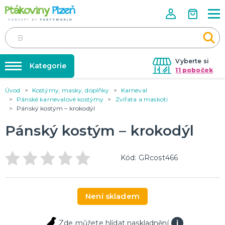
Vyberte si
Kategorie
11 poboček
Úvod
Kostýmy, masky, doplňky
Karneval
Půjčovna kostýmů
KOSTÝMY, MASKY, DOPLŇKY
Pánské karnevalové kostýmy
Zvířata a maskoti
Kostýmy do páru
Pánský kostým – krokodýl
Párty výzdoba na klíč
Karneval
Nafukování balónků
Pánský kostým – krokodýl
Halloween
Prodejny
KARNEVALOVÉ KOSTÝMY
Rozvoz
Kód: GRcost466
Párty Blog
PÁRTY VÝZDOBA
O nás
Narozeninové oslavy
Není skladem
Párty s tématem
Kariéra
Balónky latexové
Kontakt
Zde můžete hlídat naskladnění
i