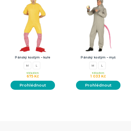
Pánský kostým – kuře
Pánský kostým – myš
M
L
M
L
Skladem
Skladem
675 Kč
1 033 Kč
Prohlédnout
Prohlédnout