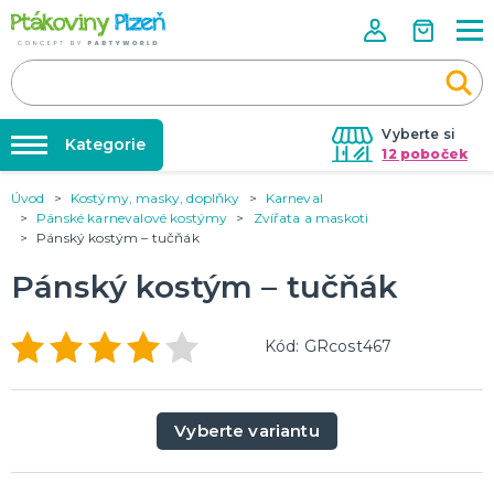
Vyberte si
Kategorie
12 poboček
Úvod
Kostýmy, masky, doplňky
Karneval
Půjčovna kostýmů
KOSTÝMY, MASKY, DOPLŇKY
Pánské karnevalové kostýmy
Zvířata a maskoti
Kostýmy do páru
Pánský kostým – tučňák
Párty výzdoba na klíč
Karneval
Nafukování balónků
Pánský kostým – tučňák
Halloween
Prodejny
KARNEVALOVÉ KOSTÝMY
Rozvoz
Kód: GRcost467
Párty Blog
PÁRTY VÝZDOBA
O nás
Narozeninové oslavy
Vyberte variantu
Párty s tématem
Kariéra
Balónky latexové
Kontakt