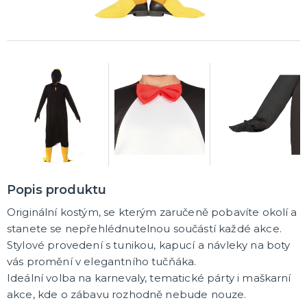
Rozlučkové korunky a závoje
Balónky na rozlučku
Party nádobí
Brýle na rozlučku
Dárkové rozlučkové tašky
Fotokoutek na rozlučku
Girlandy na rozlučku
Konfety na rozlučku
Rozlučkové podvazky a placky
Závěsné dekorace na rozlučku
Doplňky pro budoucí nevěstu
Doplňky pro družičky
Doplňky pro budoucího ženicha
Doplňky pro mládence
Rozlučkové hry
DALŠÍ KATEGORIE
NOVINKY !
Nové kostýmy a doplňky
Popis produktu
Originální kostým, se kterým zaručeně pobavíte okolí a
stanete se nepřehlédnutelnou součástí každé akce.
Stylové provedení s tunikou, kapucí a návleky na boty
vás promění v elegantního tučňáka.
Ideální volba na karnevaly, tematické párty i maškarní
akce, kde o zábavu rozhodně nebude nouze.