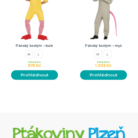
Pánský kostým – kuře
Pánský kostým – myš
M
L
M
L
Skladem
Skladem
675 Kč
1 033 Kč
Prohlédnout
Prohlédnout