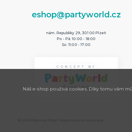
eshop@partyworld.cz
nám. Republiky 29, 301 00 Plzeň
Po - Pá: 10:00 - 18:00
So: 11:00 - 17:00
CONCEPT BY
Náš e-shop používá cookies. Díky tomu vám může
© 2026 Ptákoviny Plzeň. Všechna práva vyhrazena.