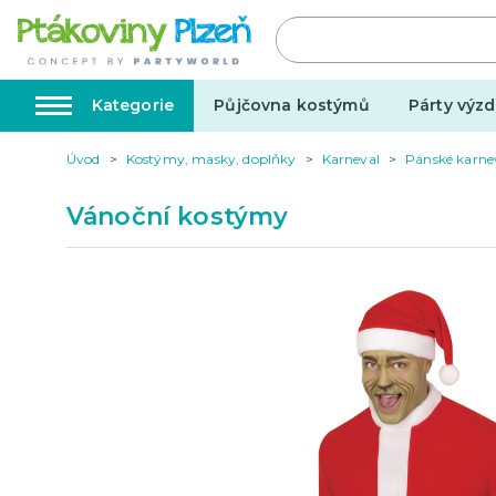
Kategorie
Půjčovna kostýmů
Párty výzd
Úvod
Kostýmy, masky, doplňky
Karneval
Pánské karne
Kostýmy, masky, doplňky
Karnev
Vánoční kostýmy
Kostýmy do páru
Karneval
Halloween
Valentýn
Svatba
Dárky pro muže
Svatby v
Dárky pro ženy
Svatebn
Dárky pro oba
Svatebn