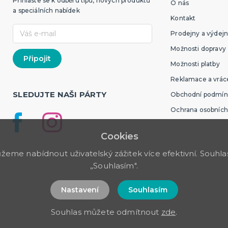
Přihlaste se k odběru tipů, nových produktů
O nás
a speciálních nabídek
Kontakt
Prodejny a výdejn
Možnosti dopravy
Možnosti platby
Reklamace a vráce
SLEDUJTE NAŠI PÁRTY
Obchodní podmín
Ochrana osobních
Cookies
me nabídnout uživatelský zážitek více efektivní. Souhlas 
„Souhlasím".
Nastavení
Souhlasím
Souhlas můžete odmítnout
zde
.