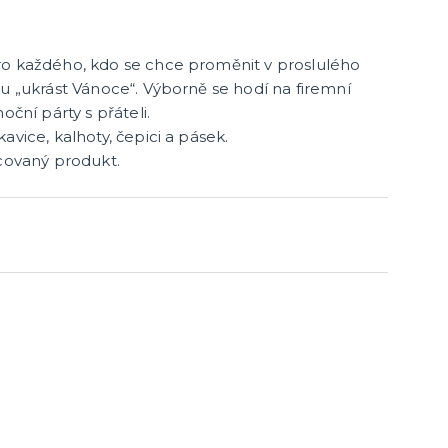
cky
čku
tu
icha
ro každého, kdo se chce proměnit v proslulého
ou „ukrást Vánoce“. Výborně se hodí na firemní
oční párty s přáteli.
avice, kalhoty, čepici a pásek.
ncovaný produkt.