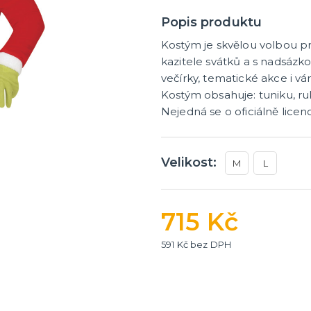
tegorie
další kategorie
 dekorace na stůl
rganzy a mašle
 balónky a hélium
Party nádobí
Brýle na rozlučku
Dárkové rozlučkové tašky
Fotokoutek na rozlučku
Girlandy na rozlučku
Konfety na rozlučku
Rozlučkové podvazky a pla
Závěsné dekorace na rozlu
Doplňky pro budoucí nevěs
Doplňky pro družičky
Doplňky pro budoucího žen
Doplňky pro mládence
Rozlučkové hry
Popis produktu
Kostým je skvělou volbou p
kazitele svátků a s nadsázk
večírky, tematické akce i ván
Kostým obsahuje: tuniku, ruk
Nejedná se o oficiálně lice
Velikost:
M
L
715 Kč
591 Kč bez DPH