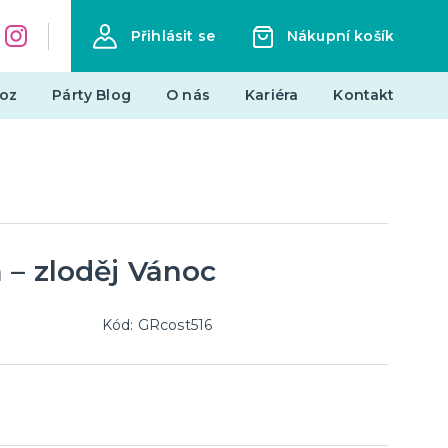
Přihlásit se
Nákupní košík
oz
Párty Blog
O nás
Kariéra
Kontakt
Dárky a žertovné předměty
Originální dárky
Žertovné předměty
Stolní hry
 – zloděj Vánoc
landy
Kód: GRcost516
Novinky !
Nové kostýmy a doplňky
je