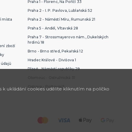
Praha 1 - Florenc, Na Poříčí 33
Praha 2 - I. P. Pavlova, Lublaňská 52
í místa
Praha 2 - Náměstí Míru, Rumunská 21
Praha 5 - Anděl, Vltavská 28
Praha 7 - Strossmayerovo nám., Dukelských
hrdinů 18
ní zboží
Brno - Brno střed, Pekařská 12
ky
Hradec Králové - Divišova 1
 údajů
Plzeň - Náměstí republiky 29
Olomouc - Ostružnická 31
Ostrava - Poštovní 5
k ukládání cookies udělíte kliknutím na políčko