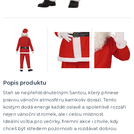
Rozlučkové korunky a závoje
Balónky na rozlučku
Party nádobí
Brýle na rozlučku
Dárkové rozlučkové tašky
Fotokoutek na rozlučku
Girlandy na rozlučku
Konfety na rozlučku
Rozlučkové podvazky a placky
Závěsné dekorace na rozlučku
Doplňky pro budoucí nevěstu
Doplňky pro družičky
Doplňky pro budoucího ženicha
Doplňky pro mládence
Rozlučkové hry
DALŠÍ KATEGORIE
NOVINKY !
Nové kostýmy a doplňky
Popis produktu
Staň se nepřehlédnutelným Santou, který přinese
pravou vánoční atmosféru kamkoliv dorazí. Tento
kostým dodá energii každé oslavě a spolehlivě rozzáří
nejen vánoční stromek, ale i celou místnost.
Ideální volba pro večírky, firemní akce i chvíle, kdy
chceš být středem pozornosti a rozdávat dobrou