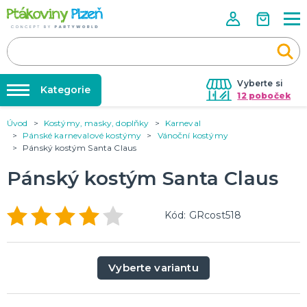
Vyberte si
Kategorie
12 poboček
Úvod
Kostýmy, masky, doplňky
Karneval
Půjčovna kostýmů
KOSTÝMY, MASKY, DOPLŇKY
Pánské karnevalové kostýmy
Vánoční kostýmy
Kostýmy do páru
Pánský kostým Santa Claus
Párty výzdoba na klíč
Karneval
Nafukování balónků
Pánský kostým Santa Claus
Halloween
Prodejny
KARNEVALOVÉ KOSTÝMY
Rozvoz
Kód: GRcost518
Párty Blog
PÁRTY VÝZDOBA
O nás
Narozeninové oslavy
Vyberte variantu
Párty s tématem
Kariéra
Balónky latexové
Kontakt