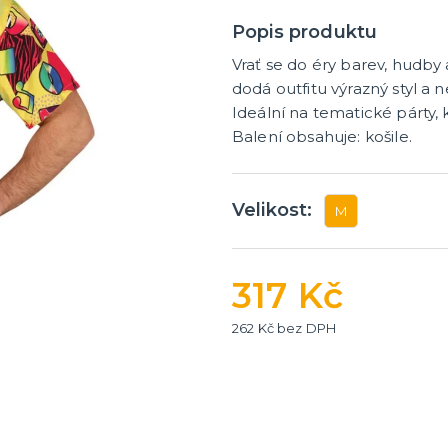
tegorie
další kategorie
 dekorace na stůl
rganzy a mašle
 balónky a hélium
Party nádobí
Brýle na rozlučku
Dárkové rozlučkové tašky
Fotokoutek na rozlučku
Girlandy na rozlučku
Konfety na rozlučku
Rozlučkové podvazky a pla
Závěsné dekorace na rozlu
Doplňky pro budoucí nevěs
Doplňky pro družičky
Doplňky pro budoucího žen
Doplňky pro mládence
Rozlučkové hry
Popis produktu
Vrať se do éry barev, hudby
dodá outfitu výrazný styl a 
Ideální na tematické párty, k
Balení obsahuje: košile.
Velikost:
M
317 Kč
262 Kč bez DPH