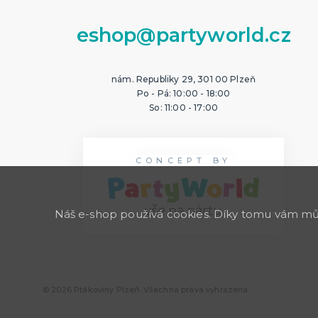
eshop@partyworld.cz
nám. Republiky 29, 301 00 Plzeň
Po - Pá: 10:00 - 18:00
So: 11:00 - 17:00
CONCEPT BY
Náš e-shop používá cookies. Díky tomu vám může
© 2026 Ptákoviny Plzeň. Všechna práva vyhrazena.