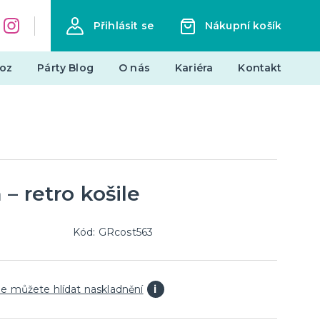
Přihlásit se
Nákupní košík
oz
Párty Blog
O nás
Kariéra
Kontakt
Dárky a žertovné předměty
Originální dárky
Žertovné předměty
Stolní hry
– retro košile
landy
Kód: GRcost563
Novinky !
Nové kostýmy a doplňky
e můžete hlídat naskladnění
i
je