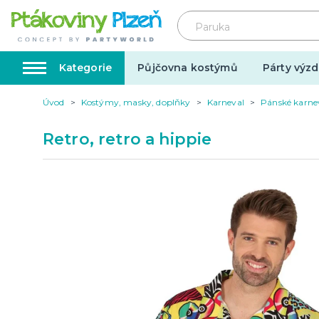
Kategorie
Půjčovna kostýmů
Párty výzd
Úvod
Kostýmy, masky, doplňky
Karneval
Pánské karne
Kostýmy, masky, doplňky
Karnev
Retro, retro a hippie
Kostýmy do páru
Karneval
Halloween
Valentýn
Svatba
Dárky pro muže
Svatby v
Dárky pro ženy
Svatebn
Dárky pro oba
Svatebn