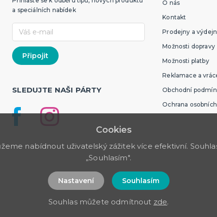
Přihlaste se k odběru tipů, nových produktů
O nás
a speciálních nabídek
Kontakt
Prodejny a výdejn
Možnosti dopravy
Možnosti platby
Reklamace a vráce
SLEDUJTE NAŠI PÁRTY
Obchodní podmín
Ochrana osobních
Cookies
me nabídnout uživatelský zážitek více efektivní. Souhlas 
„Souhlasím".
Nastavení
Souhlasím
Souhlas můžete odmítnout
zde
.