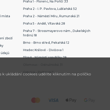
Praha 1 - Florenc, Na Poříčí 33
Praha 2 - I. P. Pavlova, Lublaňská 52
í místa
Praha 2 - Náměstí Míru, Rumunská 21
Praha 5 - Anděl, Vltavská 28
Praha 7 - Strossmayerovo nám., Dukelských
hrdinů 18
ní zboží
Brno - Brno střed, Pekařská 12
ky
Hradec Králové - Divišova 1
 údajů
Plzeň - Náměstí republiky 29
Olomouc - Ostružnická 31
Ostrava - Poštovní 5
k ukládání cookies udělíte kliknutím na políčko