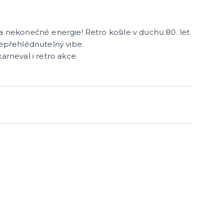
cky
čku
tu
icha
 a nekonečné energie! Retro košile v duchu 80. let
nepřehlédnutelný vibe.
arneval i retro akce.