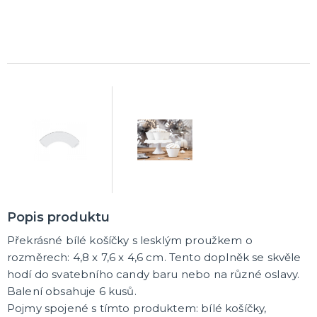
Rozlučkové korunky a závoje
Balónky na rozlučku
Party nádobí
Brýle na rozlučku
Dárkové rozlučkové tašky
Fotokoutek na rozlučku
Girlandy na rozlučku
Konfety na rozlučku
Rozlučkové podvazky a placky
Závěsné dekorace na rozlučku
Doplňky pro budoucí nevěstu
Doplňky pro družičky
Doplňky pro budoucího ženicha
Doplňky pro mládence
Rozlučkové hry
DALŠÍ KATEGORIE
NOVINKY !
Nové kostýmy a doplňky
Popis produktu
Překrásné bílé košíčky s lesklým proužkem o
rozměrech: 4,8 x 7,6 x 4,6 cm. Tento doplněk se skvěle
hodí do svatebního candy baru nebo na různé oslavy.
Balení obsahuje 6 kusů.
Pojmy spojené s tímto produktem: bílé košíčky,