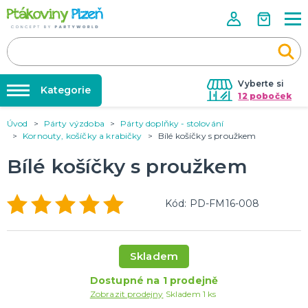
Vyberte si
Kategorie
12 poboček
Úvod
Párty výzdoba
Párty doplňky - stolování
Půjčovna kostýmů
KOSTÝMY, MASKY, DOPLŇKY
Kornouty, košíčky a krabičky
Bílé košíčky s proužkem
Kostýmy do páru
Párty výzdoba na klíč
Bílé košíčky s proužkem
Karneval
Nafukování balónků
Halloween
Prodejny
Kód: PD-FM16-008
KARNEVALOVÉ KOSTÝMY
Rozvoz
Párty Blog
PÁRTY VÝZDOBA
Skladem
O nás
Narozeninové oslavy
Párty s tématem
Dostupné na 1 prodejně
Kariéra
Zobrazit prodejny
Skladem 1 ks
Balónky latexové
Kontakt