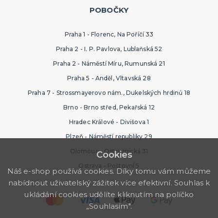
POBOČKY
Praha 1 - Florenc, Na Poříčí 33
Praha 2 - I. P. Pavlova, Lublaňská 52
Praha 2 - Náměstí Míru, Rumunská 21
Praha 5 - Anděl, Vltavská 28
Praha 7 - Strossmayerovo nám., Dukelských hrdinů 18
Brno - Brno střed, Pekařská 12
Hradec Králové - Divišova 1
Plzeň - Náměstí republiky 29
Olomouc - Ostružnická 31
Cookies
Ostrava - Poštovní 5
Náš e-shop používá cookies. Díky tomu vám můžeme
nabídnout uživatelský zážitek více efektivní. Souhlas k
ukládání cookies udělíte kliknutím na políčko
„Souhlasím".