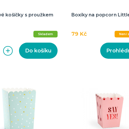
é košíčky s proužkem
Boxíky na popcorn Littl
79 Kč
Skladem
Není 
Do košíku
Prohléd