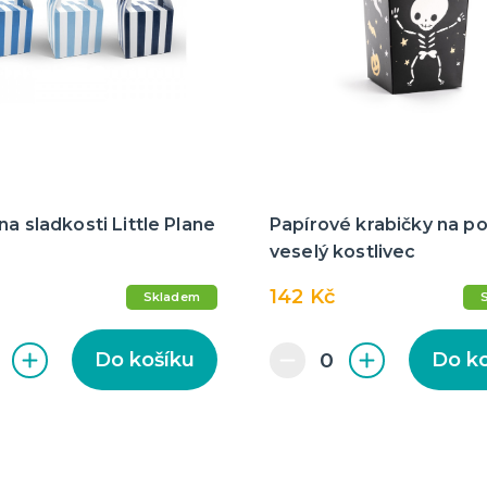
na sladkosti Little Plane
Papírové krabičky na po
veselý kostlivec
142 Kč
Skladem
Do košíku
Do k