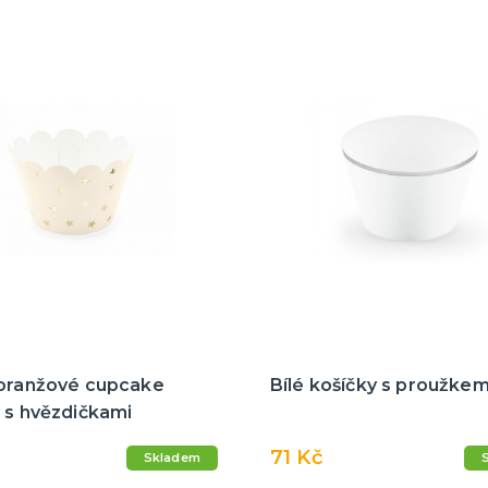
 oranžové cupcake
Bílé košíčky s proužke
 s hvězdičkami
71 Kč
Skladem