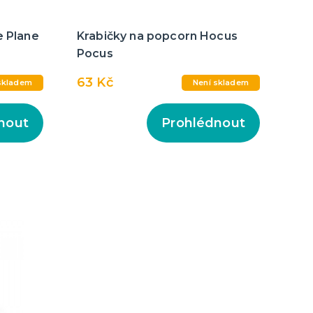
e Plane
Krabičky na popcorn Hocus
Pocus
63 Kč
skladem
Není skladem
nout
Prohlédnout