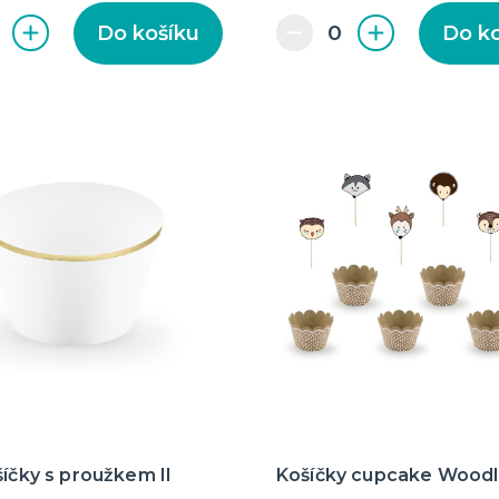
Do košíku
Do k
šíčky s proužkem II
Košíčky cupcake Wood