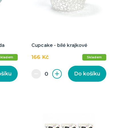
cky
čku
tu
icha
da
Cupcake - bílé krajkové
166 Kč
Skladem
Skladem
ošíku
Do košíku