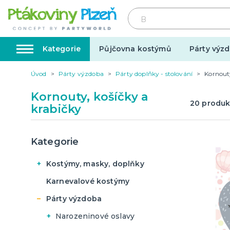
Kategorie
Půjčovna kostýmů
Párty výzd
Úvod
Párty výzdoba
Párty doplňky - stolování
Kornouty
Kostýmy, masky, doplňky
Karnev
Kornouty, košíčky a
20
produk
krabičky
Kostýmy do páru
Karneval
Halloween
Kategorie
Kostýmy, masky, doplňky
Kostýmy do páru
Valentýn
Svatba
Karnevalové kostýmy
Karneval
Párty výzdoba
Dárky pro muže
Svatby v
Dámské karnevalové
Dárky pro ženy
Svatebn
Halloween
Narozeninové oslavy
kostýmy
Dárky pro oba
Svatebn
Halloweenské masky
Konfety a girlandy