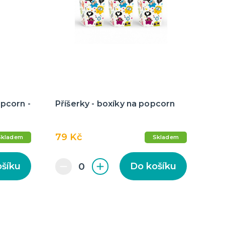
pcorn -
Příšerky - boxíky na popcorn
79 Kč
Skladem
Skladem
ošíku
Do košíku