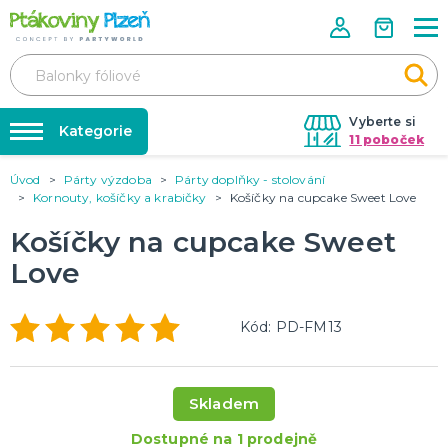
Vyberte si
Kategorie
11 poboček
Úvod
Párty výzdoba
Párty doplňky - stolování
Půjčovna kostýmů
KOSTÝMY, MASKY, DOPLŇKY
Kornouty, košíčky a krabičky
Košíčky na cupcake Sweet Love
Kostýmy do páru
Párty výzdoba na klíč
Košíčky na cupcake Sweet
Karneval
Nafukování balónků
Halloween
Love
Prodejny
KARNEVALOVÉ KOSTÝMY
Rozvoz
Kód: PD-FM13
Párty Blog
PÁRTY VÝZDOBA
O nás
Narozeninové oslavy
Skladem
Párty s tématem
Kariéra
Balónky latexové
Dostupné na 1 prodejně
Kontakt