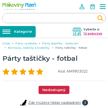
Vyberte si
Kategorie
12 poboček
Úvod
Párty výzdoba
Párty doplňky - stolování
Půjčovna kostýmů
KOSTÝMY, MASKY, DOPLŇKY
Kornouty, košíčky a krabičky
Párty taštičky - fotbal
Kostýmy do páru
Párty výzdoba na klíč
Párty taštičky - fotbal
Karneval
Nafukování balónků
Halloween
Prodejny
Kód: AM9903022
KARNEVALOVÉ KOSTÝMY
Rozvoz
Párty Blog
PÁRTY VÝZDOBA
Nedostupný
O nás
Narozeninové oslavy
Párty s tématem
Kariéra
Zde můžete hlídat naskladnění
i
Balónky latexové
Kontakt