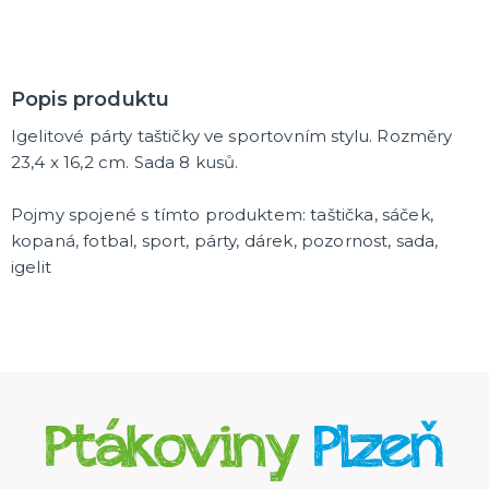
Rozlučkové korunky a závoje
Balónky na rozlučku
Party nádobí
Brýle na rozlučku
Dárkové rozlučkové tašky
Fotokoutek na rozlučku
Girlandy na rozlučku
Konfety na rozlučku
Rozlučkové podvazky a placky
Závěsné dekorace na rozlučku
Doplňky pro budoucí nevěstu
Doplňky pro družičky
Doplňky pro budoucího ženicha
Doplňky pro mládence
Rozlučkové hry
DALŠÍ KATEGORIE
Popis produktu
NOVINKY !
Igelitové párty taštičky ve sportovním stylu. Rozměry
Nové kostýmy a doplňky
23,4 x 16,2 cm. Sada 8 kusů.
Pojmy spojené s tímto produktem: taštička, sáček,
kopaná, fotbal, sport, párty, dárek, pozornost, sada,
igelit